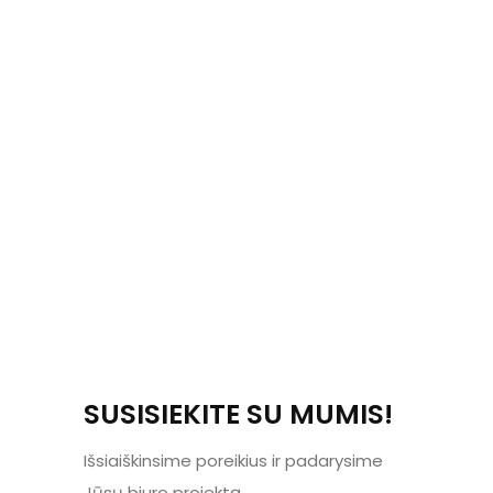
SUSISIEKITE SU MUMIS!
Išsiaiškinsime poreikius ir padarysime
Jūsų biuro projektą.