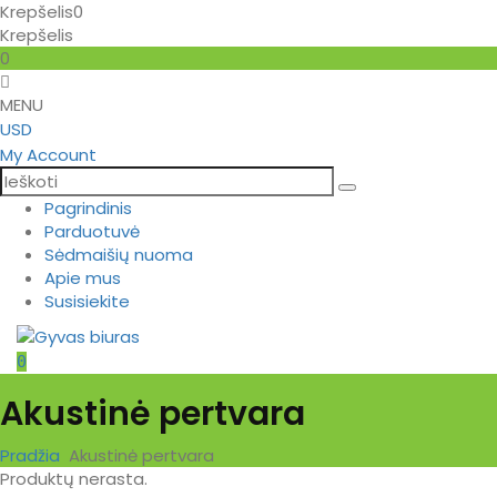
Krepšelis
0
Krepšelis
0
MENU
USD
My Account
Pagrindinis
Parduotuvė
Sėdmaišių nuoma
Apie mus
Susisiekite
0
Akustinė pertvara
Pradžia
Akustinė pertvara
Produktų nerasta.