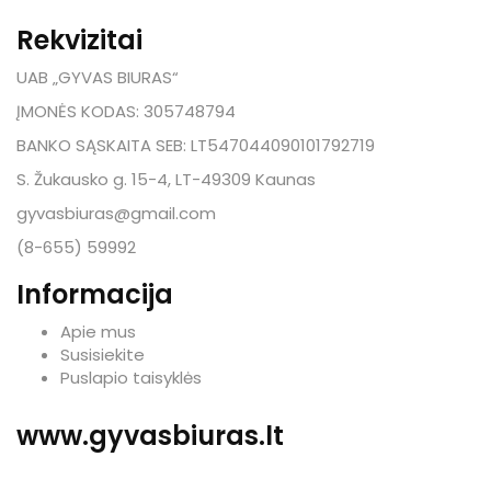
Rekvizitai
UAB „GYVAS BIURAS“
ĮMONĖS KODAS: 305748794
BANKO SĄSKAITA SEB: LT547044090101792719
S. Žukausko g. 15-4, LT-49309 Kaunas
gyvasbiuras@gmail.com
(8-655) 59992
Informacija
Apie mus
Susisiekite
Puslapio taisyklės
www.gyvasbiuras.lt