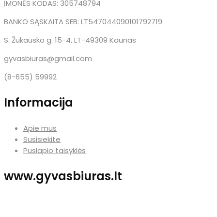
ĮMONĖS KODAS: 305748794
BANKO SĄSKAITA SEB: LT547044090101792719
S. Žukausko g. 15-4, LT-49309 Kaunas
gyvasbiuras@gmail.com
(8-655) 59992
Informacija
Apie mus
Susisiekite
Puslapio taisyklės
www.gyvasbiuras.lt