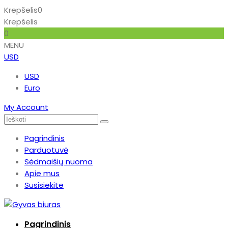
Krepšelis
0
Krepšelis
0
MENU
USD
USD
Euro
My Account
Pagrindinis
Parduotuvė
Sėdmaišių nuoma
Apie mus
Susisiekite
Pagrindinis