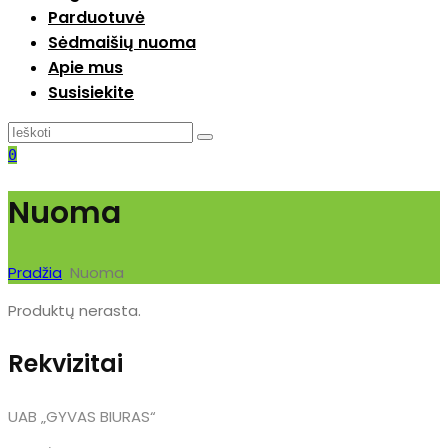
Parduotuvė
Sėdmaišių nuoma
Apie mus
Susisiekite
0
Nuoma
Pradžia
Nuoma
Produktų nerasta.
Rekvizitai
UAB „GYVAS BIURAS“