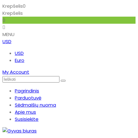
Krepšelis
0
Krepšelis
0
MENU
USD
USD
Euro
My Account
Pagrindinis
Parduotuvė
Sėdmaišių nuoma
Apie mus
Susisiekite