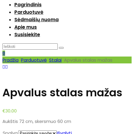
Pagrindinis
Parduotuvė
Sėdmaišių nuoma
Apie mus
Susisiekite
0
Pradžia
Parduotuvė
Stalai
Apvalus stalas mažas
Apvalus stalas mažas
€
30.00
Aukštis 72 cm, skersmuo 60 cm
Spalva
Išvalyti