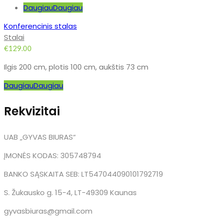
Daugiau
Daugiau
Konferencinis stalas
Stalai
€
129.00
Ilgis 200 cm, plotis 100 cm, aukštis 73 cm
Daugiau
Daugiau
Rekvizitai
UAB „GYVAS BIURAS“
ĮMONĖS KODAS: 305748794
BANKO SĄSKAITA SEB: LT547044090101792719
S. Žukausko g. 15-4, LT-49309 Kaunas
gyvasbiuras@gmail.com