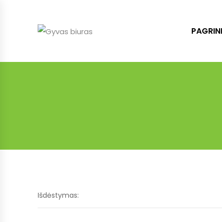
PAGRIN
Išdėstymas: