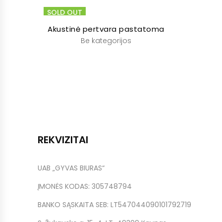
SOLD OUT
Akustinė pertvara pastatoma
Be kategorijos
REKVIZITAI
UAB „GYVAS BIURAS“
ĮMONĖS KODAS: 305748794
BANKO SĄSKAITA SEB: LT547044090101792719