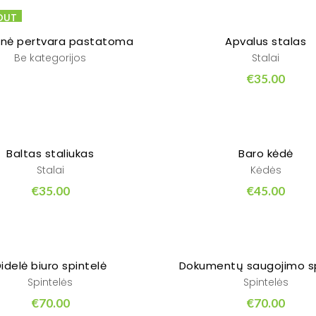
OUT
inė pertvara pastatoma
Apvalus stalas
Be kategorijos
Stalai
€
35.00
Baltas staliukas
Baro kėdė
Stalai
Kėdės
€
35.00
€
45.00
idelė biuro spintelė
Dokumentų saugojimo sp
Spintelės
Spintelės
€
70.00
€
70.00