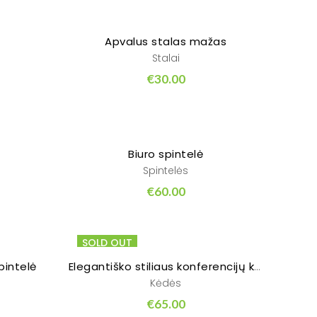
Apvalus stalas mažas
Stalai
€
30.00
Biuro spintelė
Spintelės
€
60.00
SOLD OUT
intelė
Elegantiško stiliaus konferencijų kėdė
Kėdės
€
65.00